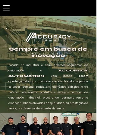
Sempre em busca de
inovação
Focada na industria e seus diversos segmentos de
automação, a
ACCURACY
AUTOMATION
vem desde
2007
aperfeiçoando suas atividades, desenvolvendo projetos e
soluções personalizadas em eletrônica clássica e de
potencia oferecendo produtos e serviços na área de
automação industrial, procurando permanentemente
alcançar índices elevados de qualidade na prestação de
serviços e desenvolvimento de sistemas