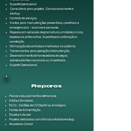
SuporteOperacional.
Consultoria para projetos. Comissionamento e
startup.
Contrato de serviços.
Visitas para manutenções preventivas, corretivas e
emergenciais – scanner e sensores.
Reparos em sensores de gramatura, umidade, cinzas,
espessura, entre outros. Suporte para calibração e
correlação.
Otimização de controles e melhorias no sistema.
Treinamentos para operação e Manutenção.
Desenvolvimento de fornecedores de peças
sobressalentes nacionais ou importados.
Suporte Operacional
Reparos
Placas e equipamentos eletronicos.
IHM's e Similares
PLC's - Cartões de I/O Digital ou Analógico.
Fontes de Alimentação.
Display's de Led.
Projetos dedicados com Microcontroladores 8051.
Atuadores Calcoil