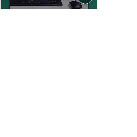
Implantação do Software Vrem na
Sylvamo Mogi guaçu
Servidor com VM para coleta de
dados do QCS para OPC – MP-1